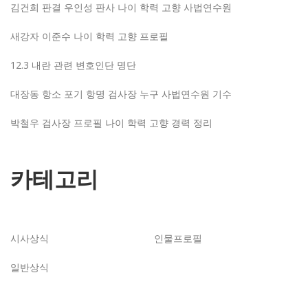
김건희 판결 우인성 판사 나이 학력 고향 사법연수원
새강자 이준수 나이 학력 고향 프로필
12.3 내란 관련 변호인단 명단
대장동 항소 포기 항명 검사장 누구 사법연수원 기수
박철우 검사장 프로필 나이 학력 고향 경력 정리
카테고리
시사상식
인물프로필
일반상식