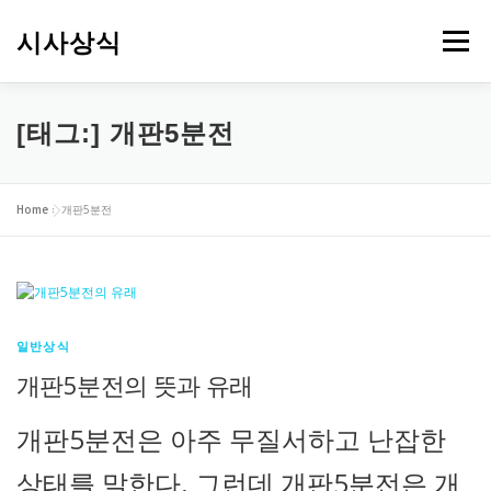
내
용
시사상식
메뉴
으
로
바
로
[태그:]
개판5분전
가
기
Home
»
개판5분전
일반상식
개판5분전의 뜻과 유래
개판5분전은 아주 무질서하고 난잡한
상태를 말한다. 그런데 개판5분전은 개