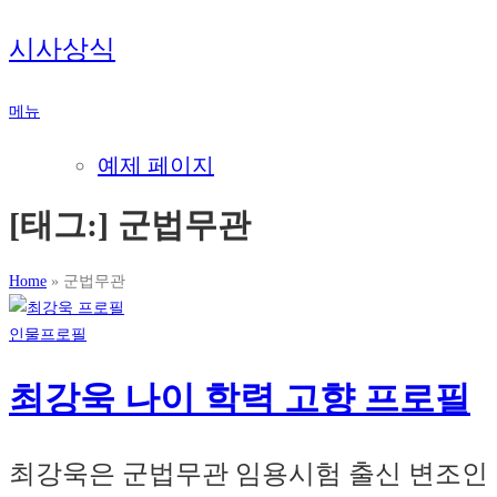
내
시사상식
용
으
메뉴
로
바
예제 페이지
로
가
[태그:]
군법무관
기
Home
»
군법무관
인물프로필
최강욱 나이 학력 고향 프로필
최강욱은 군법무관 임용시험 출신 변조인