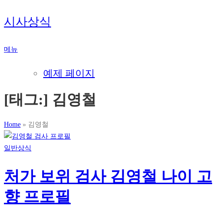
내
시사상식
용
으
메뉴
로
바
예제 페이지
로
가
[태그:]
김영철
기
Home
»
김영철
일반상식
처가 보위 검사 김영철 나이 고
향 프로필