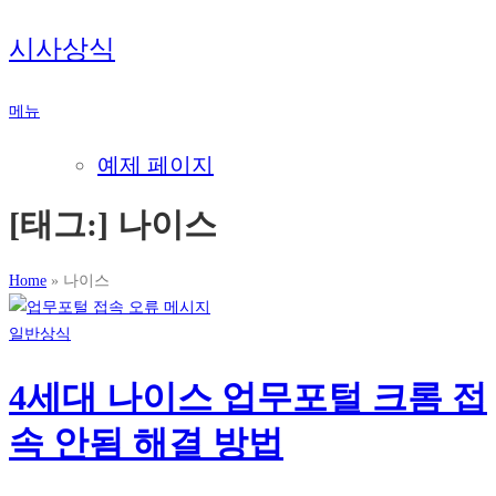
내
시사상식
용
으
메뉴
로
바
예제 페이지
로
가
[태그:]
나이스
기
Home
»
나이스
일반상식
4세대 나이스 업무포털 크롬 접
속 안됨 해결 방법