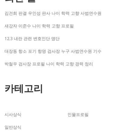
김건희 판결 우인성 판사 나이 학력 고향 사법연수원
새강자 이준수 나이 학력 고향 프로필
12.3 내란 관련 변호인단 명단
대장동 항소 포기 항명 검사장 누구 사법연수원 기수
박철우 검사장 프로필 나이 학력 고향 경력 정리
카테고리
시사상식
인물프로필
일반상식