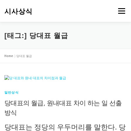
내
용
시사상식
메뉴
으
로
바
로
[태그:]
당대표 월급
가
기
Home
»
당대표 월급
일반상식
당대표의 월급, 원내대표 차이 하는 일 선출
방식
당대표는 정당의 우두머리를 말한다. 당