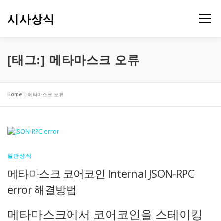
내
용
시사상식
메뉴
으
로
바
로
[태그:]
메타마스크 오류
가
기
Home
»
메타마스크 오류
일반상식
메타마스크 코어코인 Internal JSON-RPC
error 해결방법
메타마스크에서 코어코인을 스테이킹