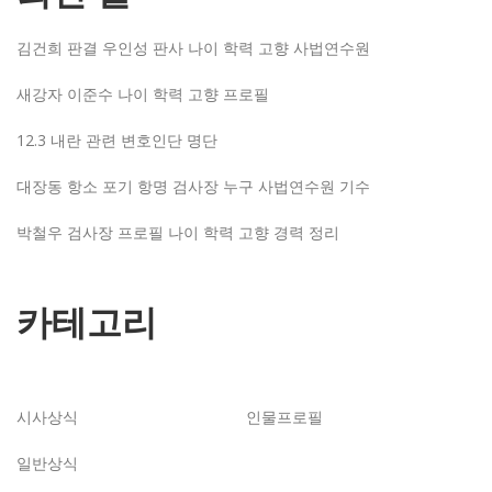
김건희 판결 우인성 판사 나이 학력 고향 사법연수원
새강자 이준수 나이 학력 고향 프로필
12.3 내란 관련 변호인단 명단
대장동 항소 포기 항명 검사장 누구 사법연수원 기수
박철우 검사장 프로필 나이 학력 고향 경력 정리
카테고리
시사상식
인물프로필
일반상식