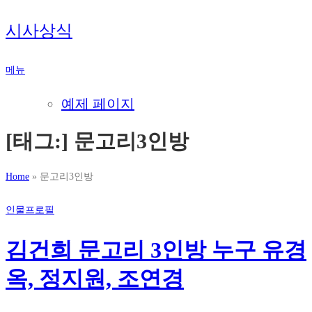
내
시사상식
용
으
메뉴
로
바
예제 페이지
로
가
[태그:]
문고리3인방
기
Home
»
문고리3인방
인물프로필
김건희 문고리 3인방 누구 유경
옥, 정지원, 조연경