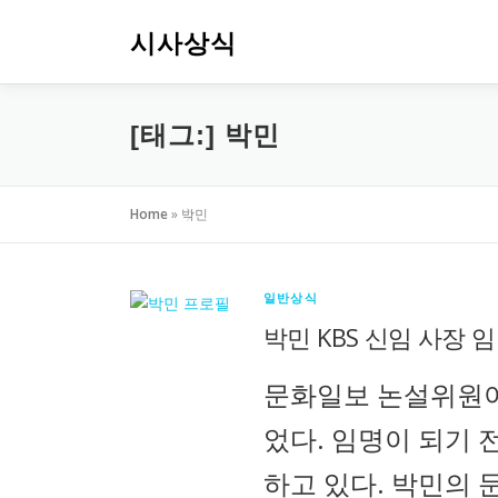
내
용
시사상식
으
로
바
[태그:]
박민
로
가
기
Home
»
박민
일반상식
박민 KBS 신임 사장 
문화일보 논설위원이
었다. 임명이 되기
하고 있다. 박민의 