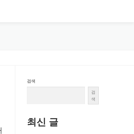
검색
검
색
최신 글
대