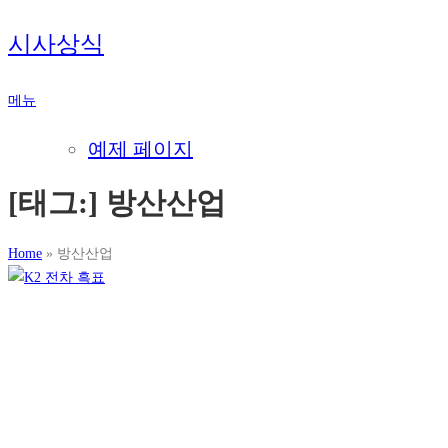
내
시사상식
용
으
메뉴
로
바
예제 페이지
로
가
[태그:]
방산산업
기
Home
»
방산산업