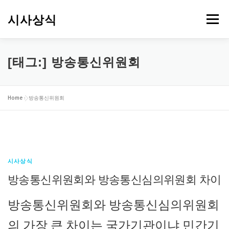
내
용
시사상식
메뉴
으
로
바
로
[태그:]
방송통신위원회
가
기
Home
»
방송통신위원회
시사상식
방송통신위원회와 방송통신심의위원회 차이
방송통신위원회와 방송통신심의위원회
의 가장 큰 차이는 국가기관이냐 민간기