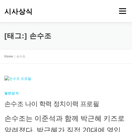
내
용
시사상식
메뉴
으
로
바
로
[태그:]
손수조
가
기
Home
»
손수조
일반상식
손수조 나이 학력 정치이력 프로필
손수조는 이준석과 함께 박근혜 키즈로
알려졌다. 박근혜가 직접 20대에 영입