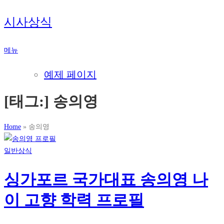
내
시사상식
용
으
메뉴
로
바
예제 페이지
로
가
[태그:]
송의영
기
Home
»
송의영
일반상식
싱가포르 국가대표 송의영 나
이 고향 학력 프로필