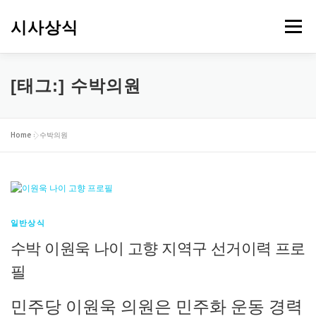
내
용
시사상식
메뉴
으
로
바
로
[태그:]
수박의원
가
기
Home
»
수박의원
일반상식
수박 이원욱 나이 고향 지역구 선거이력 프로
필
민주당 이원욱 의원은 민주화 운동 경력