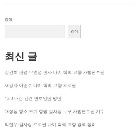
검색
검색
최신 글
김건희 판결 우인성 판사 나이 학력 고향 사법연수원
새강자 이준수 나이 학력 고향 프로필
12.3 내란 관련 변호인단 명단
대장동 항소 포기 항명 검사장 누구 사법연수원 기수
박철우 검사장 프로필 나이 학력 고향 경력 정리