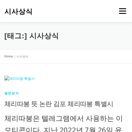
내
용
시사상식
메뉴
으
로
바
로
[태그:]
시사상식
가
기
Home
»
시사상식
일반상식
체리따봉 뜻 논란 김포 체리따봉 특별시
체리따봉은 텔레그램에서 사용하는 이
모티콘이다. 지난 2022년 7월 26일 윤