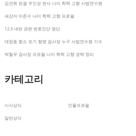
김건희 판결 우인성 판사 나이 학력 고향 사법연수원
새강자 이준수 나이 학력 고향 프로필
12.3 내란 관련 변호인단 명단
대장동 항소 포기 항명 검사장 누구 사법연수원 기수
박철우 검사장 프로필 나이 학력 고향 경력 정리
카테고리
시사상식
인물프로필
일반상식