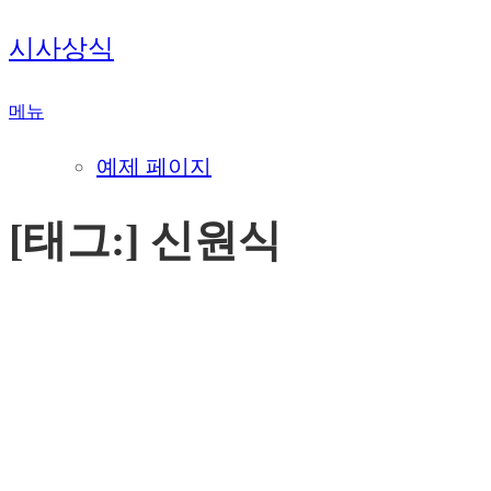
내
시사상식
용
으
메뉴
로
바
예제 페이지
로
가
[태그:]
신원식
기