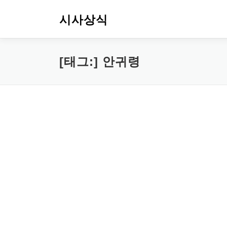
내
용
시사상식
으
로
바
[태그:]
안귀령
로
가
기