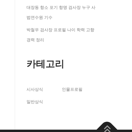
대장동 항소 포기 항명 검사장 누구 사
법연수원 기수
박철우 검사장 프로필 나이 학력 고향
경력 정리
카테고리
시사상식
인물프로필
일반상식