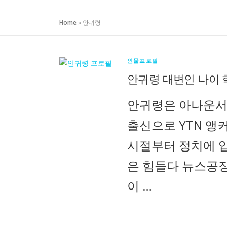
Home
»
안귀령
인물프로필
안귀령 대변인 나이 
안귀령은 아나운서
출신으로 YTN 앵
시절부터 정치에 입
은 힘들다 뉴스공장
이 …