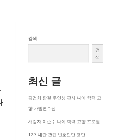
검색
검
색
최신 글
손
김건희 판결 우인성 판사 나이 학력 고
나
향 사법연수원
새강자 이준수 나이 학력 고향 프로필
12.3 내란 관련 변호인단 명단