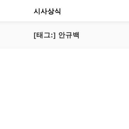
내
용
시사상식
으
로
바
[태그:]
안규백
로
가
기