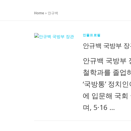
Home
»
안규백
인물프로필
안규백 국방부 장
안규백 국방부 
철학과를 졸업하
‘국방통’ 정치인
에 입문해 국회
며, 5·16 …