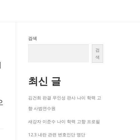
검색
검
색
대
최신 글
김건희 판결 우인성 판사 나이 학력 고
으
향 사법연수원
새강자 이준수 나이 학력 고향 프로필
12.3 내란 관련 변호인단 명단