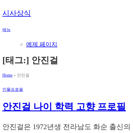
내
시사상식
용
으
메뉴
로
바
예제 페이지
로
가
[태그:]
안진걸
기
Home
»
안진걸
인물프로필
안진걸 나이 학력 고향 프로필
안진걸은 1972년생 전라남도 화순 출신의