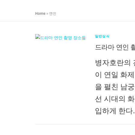
Home
»
연인
일반상식
드라마 연인 
병자호란의 
이 연일 화
을 펼친 남궁
선 시대의 
입하게 한다.