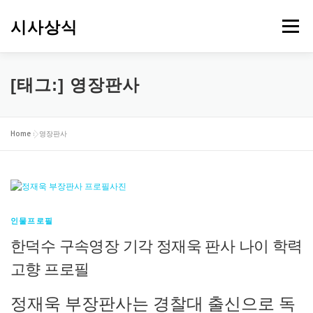
내
용
시사상식
메뉴
으
로
바
로
[태그:]
영장판사
가
기
Home
»
영장판사
인물프로필
한덕수 구속영장 기각 정재욱 판사 나이 학력
고향 프로필
정재욱 부장판사는 경찰대 출신으로 독