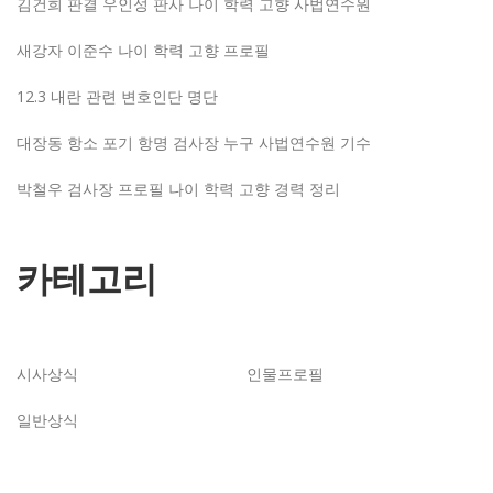
김건희 판결 우인성 판사 나이 학력 고향 사법연수원
새강자 이준수 나이 학력 고향 프로필
12.3 내란 관련 변호인단 명단
대장동 항소 포기 항명 검사장 누구 사법연수원 기수
박철우 검사장 프로필 나이 학력 고향 경력 정리
카테고리
시사상식
인물프로필
일반상식