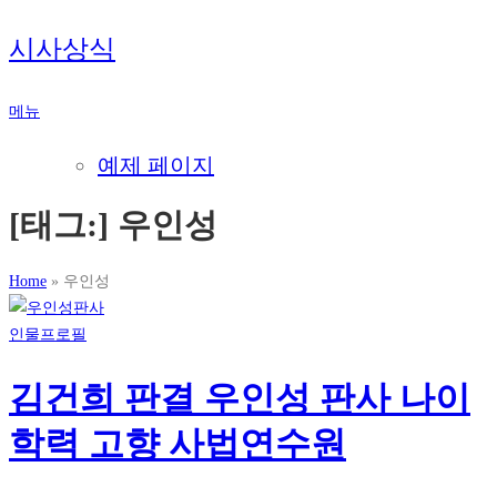
내
시사상식
용
으
메뉴
로
바
예제 페이지
로
가
[태그:]
우인성
기
Home
»
우인성
인물프로필
김건희 판결 우인성 판사 나이
학력 고향 사법연수원