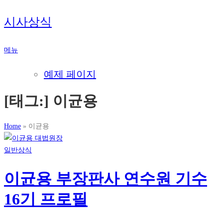
내
시사상식
용
으
메뉴
로
바
예제 페이지
로
가
[태그:]
이균용
기
Home
»
이균용
일반상식
이균용 부장판사 연수원 기수
16기 프로필