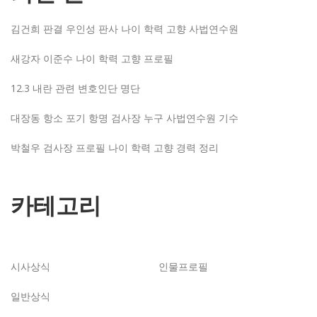
김건희 판결 우인성 판사 나이 학력 고향 사법연수원
새강자 이준수 나이 학력 고향 프로필
12.3 내란 관련 변호인단 명단
대장동 항소 포기 항명 검사장 누구 사법연수원 기수
박철우 검사장 프로필 나이 학력 고향 경력 정리
카테고리
시사상식
인물프로필
일반상식