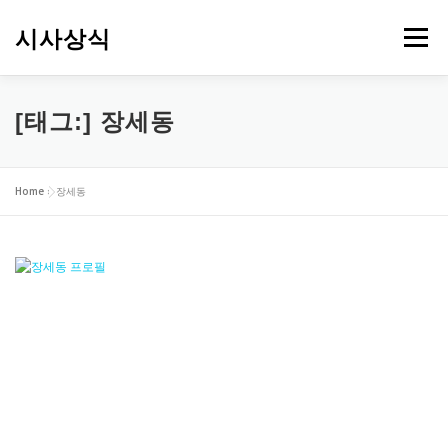
내
용
시사상식
메뉴
으
로
바
로
[태그:]
장세동
가
기
Home
»
장세동