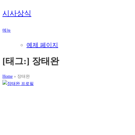
내
시사상식
용
으
메뉴
로
바
예제 페이지
로
가
[태그:]
장태완
기
Home
»
장태완