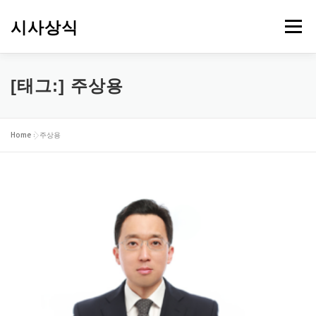
내
용
시사상식
메뉴
으
로
바
로
[태그:]
주상용
가
기
Home
»
주상용