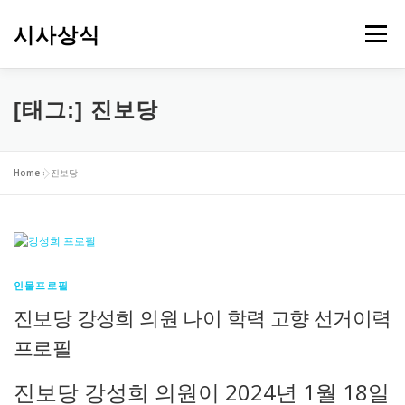
내
용
시사상식
메뉴
으
로
바
로
[태그:]
진보당
가
기
Home
»
진보당
인물프로필
진보당 강성희 의원 나이 학력 고향 선거이력
프로필
진보당 강성희 의원이 2024년 1월 18일