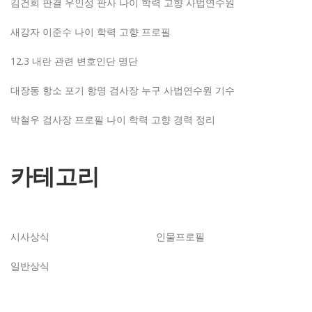
김건희 판결 우인성 판사 나이 학력 고향 사법연수원
새강자 이준수 나이 학력 고향 프로필
12.3 내란 관련 변호인단 명단
대장동 항소 포기 항명 검사장 누구 사법연수원 기수
박철우 검사장 프로필 나이 학력 고향 경력 정리
카테고리
시사상식
인물프로필
일반상식