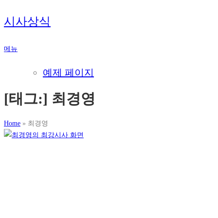
내
시사상식
용
으
메뉴
로
바
예제 페이지
로
가
[태그:]
최경영
기
Home
»
최경영