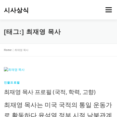
내
용
시사상식
메뉴
으
로
바
로
[태그:]
최재영 목사
가
기
Home
»
최재영 목사
인물프로필
최재영 목사 프로필 (국적, 학력, 고향)
최재영 목사는 미국 국적의 통일 운동가
로 활동하다 윤석열 정부 시절 남북관계