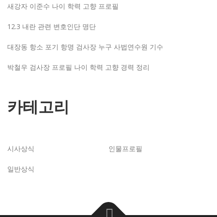
새강자 이준수 나이 학력 고향 프로필
12.3 내란 관련 변호인단 명단
대장동 항소 포기 항명 검사장 누구 사법연수원 기수
박철우 검사장 프로필 나이 학력 고향 경력 정리
카테고리
시사상식
인물프로필
일반상식