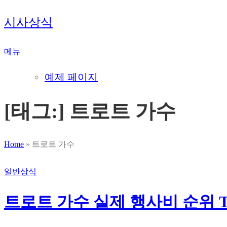
내
시사상식
용
으
메뉴
로
바
예제 페이지
로
가
[태그:]
트로트 가수
기
Home
»
트로트 가수
일반상식
트로트 가수 실제 행사비 순위 T