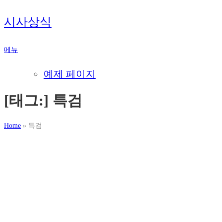
내
시사상식
용
으
메뉴
로
바
예제 페이지
로
가
[태그:]
특검
기
Home
»
특검