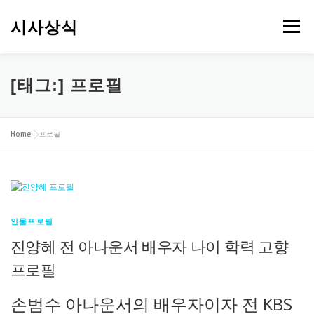
내
용
시사상식
메뉴
으
로
바
로
[태그:]
프로필
가
기
Home
»
프로필
인물프로필
진양혜 전 아나운서 배우자 나이 학력 고향
프로필
손범수 아나운서의 배우자이자 전 KBS