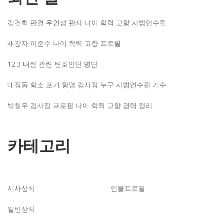
김건희 판결 우인성 판사 나이 학력 고향 사법연수원
새강자 이준수 나이 학력 고향 프로필
12.3 내란 관련 변호인단 명단
대장동 항소 포기 항명 검사장 누구 사법연수원 기수
박철우 검사장 프로필 나이 학력 고향 경력 정리
카테고리
시사상식
인물프로필
일반상식