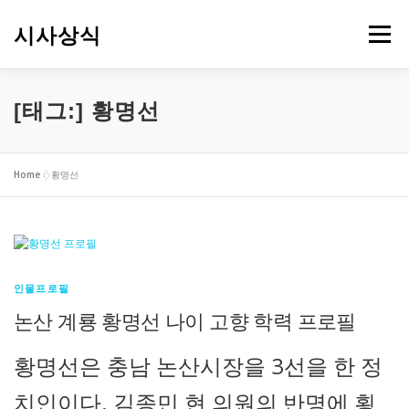
내
용
시사상식
메뉴
으
로
바
로
[태그:]
황명선
가
기
Home
»
황명선
인물프로필
논산 계룡 황명선 나이 고향 학력 프로필
황명선은 충남 논산시장을 3선을 한 정
치인이다. 김종민 현 의원의 반명에 횡