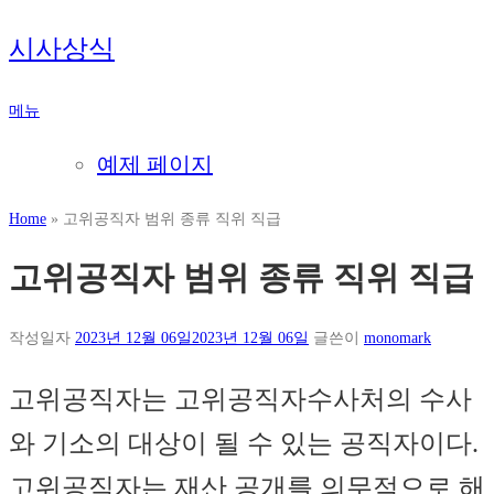
내
시사상식
용
으
메뉴
로
바
예제 페이지
로
가
Home
»
고위공직자 범위 종류 직위 직급
기
고위공직자 범위 종류 직위 직급
작성일자
2023년 12월 06일
2023년 12월 06일
글쓴이
monomark
고위공직자는 고위공직자수사처의 수사
와 기소의 대상이 될 수 있는 공직자이다.
고위공직자는 재산 공개를 의무적으로 해