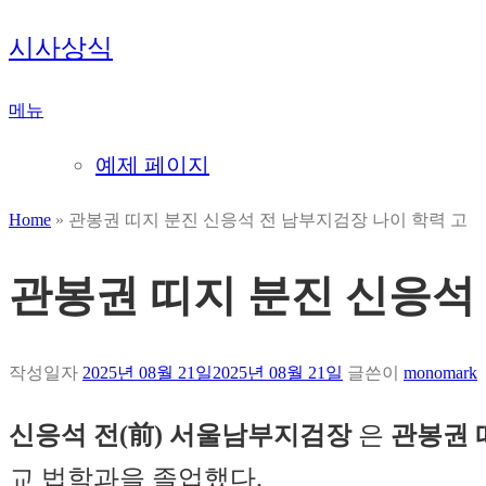
내
시사상식
용
으
메뉴
로
바
예제 페이지
로
가
Home
»
관봉권 띠지 분진 신응석 전 남부지검장 나이 학력 고
기
관봉권 띠지 분진 신응석
작성일자
2025년 08월 21일
2025년 08월 21일
글쓴이
monomark
신응석 전(前) 서울남부지검장
은
관봉권 
교 법학과을 졸업했다.