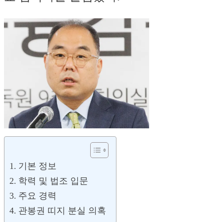
기본 정보
학력 및 법조 입문
주요 경력
관봉권 띠지 분실 의혹