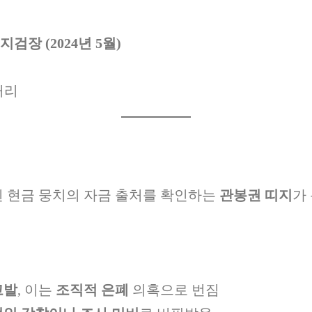
검장 (2024년 5월)
처리
된 현금 뭉치의 자금 출처를 확인하는
관봉권 띠지
가
고발
, 이는
조직적 은폐
의혹으로 번짐