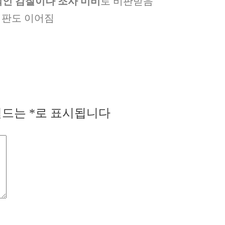
인 감찰이나 조사 미비
로 비판받음
비판도 이어짐
필드는
*
로 표시됩니다