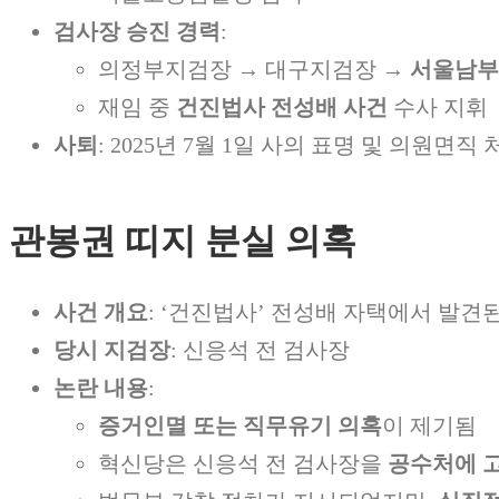
검사장 승진 경력
:
의정부지검장 → 대구지검장 →
서울남부지
재임 중
건진법사 전성배 사건
수사 지휘
사퇴
: 2025년 7월 1일 사의 표명 및 의원면직 
관봉권 띠지 분실 의혹
사건 개요
: ‘건진법사’ 전성배 자택에서 발견
당시 지검장
: 신응석 전 검사장
논란 내용
:
증거인멸 또는 직무유기 의혹
이 제기됨
혁신당은 신응석 전 검사장을
공수처에 