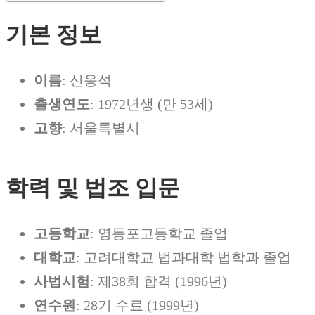
기본 정보
이름
: 신응석
출생연도
: 1972년생 (만 53세)
고향
: 서울특별시
학력 및 법조 입문
고등학교
: 영등포고등학교 졸업
대학교
: 고려대학교 법과대학 법학과 졸업
사법시험
: 제38회 합격 (1996년)
연수원
: 28기 수료 (1999년)