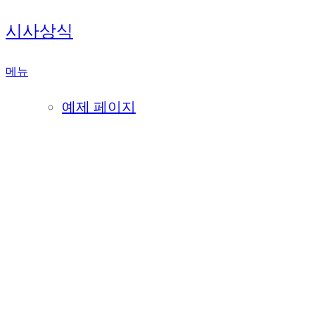
내
시사상식
용
으
메뉴
로
바
예제 페이지
로
가
기