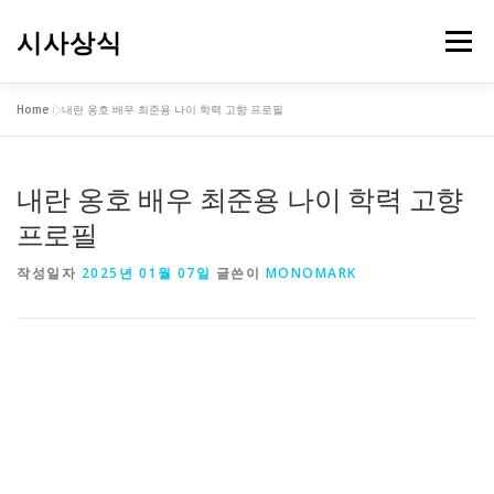
내
용
시사상식
메뉴
으
로
바
Home
»
내란 옹호 배우 최준용 나이 학력 고향 프로필
로
가
기
내란 옹호 배우 최준용 나이 학력 고향
프로필
작성일자
2025년 01월 07일
글쓴이
MONOMARK