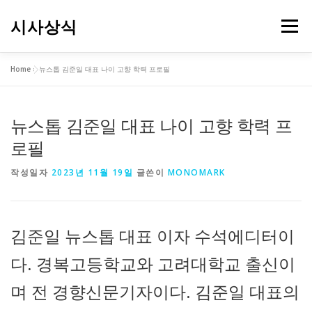
내
용
시사상식
메뉴
으
로
바
Home
»
뉴스톱 김준일 대표 나이 고향 학력 프로필
로
가
기
뉴스톱 김준일 대표 나이 고향 학력 프
로필
작성일자
2023년 11월 19일
글쓴이
MONOMARK
김준일 뉴스톱 대표 이자 수석에디터이
다. 경복고등학교와 고려대학교 출신이
며 전 경향신문기자이다. 김준일 대표의