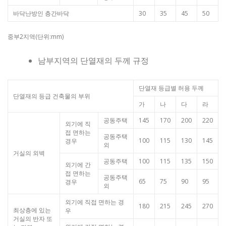
바닥난방인 층간바닥
30
35
45
50
중부2지역(단위:mm)
남부지역의 단열재의 두께 규정
단열재 등급별 허용 두께
단열재의 등급 건축물의 부위
가
나
다
라
공동주택
145
170
200
220
외기에 직
접 면하는
공동주택
100
115
130
145
경우
외
거실의 외벽
공동주택
100
115
135
150
외기에 간
접 면하는
공동주택
65
75
90
95
경우
외
외기에 직접 면하는 경
180
215
245
270
최상층에 있는
우
거실의 반자 또