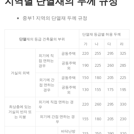
지역별 단열재의 두께 규정
중부1 지역의 단열재 두께 규정
단열재 등급별 허용 두께
단열
재의 등급 건축물의 부위
가
나
다
라
공동주택
220
255
295
325
외기에 직
접 면하는
공동주택
190
225
260
285
경우
외
거실의 외벽
공동주택
150
180
205
225
외기에 간
접 면하는
공동주택
130
155
175
195
경우
외
외기에 직접 면하는 경
220
260
295
330
최상층에 있는
우
거실의 반자 또
외기에 간접 면하는 경
는 지붕
155
180
205
230
우
바닥난방
215
250
290
320