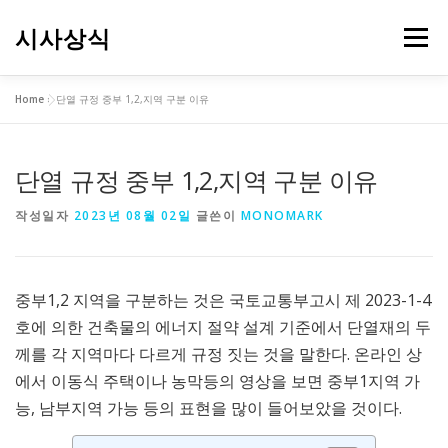
내
용
시사상식
메뉴
으
로
바
Home
»
단열 규정 중부 1,2,지역 구분 이유
로
가
기
단열 규정 중부 1,2,지역 구분 이유
작성일자
2023년 08월 02일
글쓴이
MONOMARK
중부1,2 지역을 구분하는 것은 국토교통부고시 제 2023-1-4
호에 의한 건축물의 에너지 절약 설계 기준에서 단열재의 두
께를 각 지역마다 다르게 규정 짓는 것을 말한다. 온라인 상
에서 이동식 주택이나 농막등의 영상을 보면 중부1지역 가
능, 남부지역 가능 등의 표현을 많이 들어보았을 것이다.