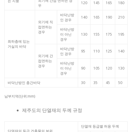
외기에 간접 면하는 경
는 지붕
120
145
165
180
우
바닥난방
140
165
190
210
인 경우
외기에 직
접면하는
바닥난방
경우
이 아닌
130
155
175
195
경우
최하층에 있는
거실의 바닥
바닥난방
95
110
125
140
인 경우
외기에 간
접면하는
바닥난방
경우
이 아닌
90
105
120
130
경우
바닥난방인 층간바닥
30
35
45
50
남부지역(단위:mm)
제주도의 단열재의 두께 규정
단열재 등급별 허용 두께
단열재의 등급 건축물의 부위