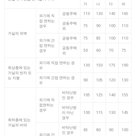
가
나
다
라
공동주택
110
130
145
165
외기에 직
접 면하는
공동주택
75
90
100
110
경우
외
거실의 외벽
공동주택
75
85
100
110
외기에 간
접 면하는
공동주택
50
60
70
75
경우
외
외기에 직접 면하는 경
130
150
175
190
최상층에 있는
우
거실의 반자 또
외기에 간접 면하는 경
는 지붕
90
105
120
130
우
바닥난방
105
125
140
155
인 경우
외기에 직
접면하는
바닥난방
경우
이 아닌
100
115
130
145
경우
최하층에 있는
거실의 바닥
바닥난방
65
80
90
100
인 경우
외기에 간