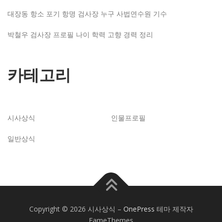
대장동 항소 포기 항명 검사장 누구 사법연수원 기수
박철우 검사장 프로필 나이 학력 고향 경력 정리
카테고리
시사상식
인물프로필
일반상식
Copyright © 2026 시사상식
–
OnePress
테마 제작자
FameThemes