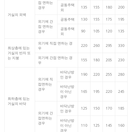
접 면하는
공동주택
135
155
180
200
경우
외
거실의 외벽
공동주택
130
155
175
195
외기에 간
접 면하는
공동주택
90
105
120
135
경우
외
외기에 직접 면하는 경
220
260
295
330
최상층에 있는
우
거실의 반자 또
외기에 간접 면하는 경
는 지붕
155
180
205
230
우
바닥난방
190
220
255
280
인 경우
외기에 직
접면하는
바닥난방
경우
이 아닌
165
195
220
245
경우
최하층에 있는
거실의 바닥
바닥난방
125
150
170
185
인 경우
외기에 간
접면하는
바닥난방
경우
이 아닌
110
125
145
160
경우