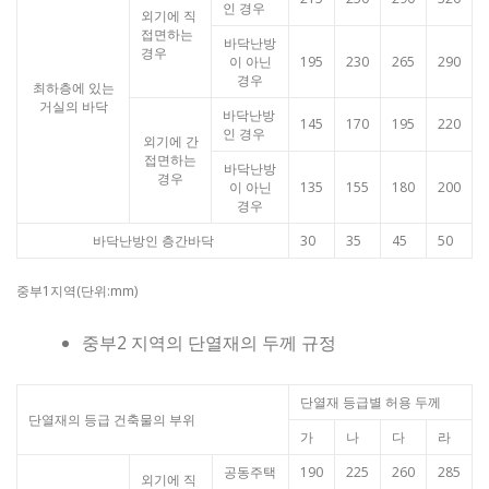
인 경우
외기에 직
접면하는
바닥난방
경우
이 아닌
195
230
265
290
경우
최하층에 있는
거실의 바닥
바닥난방
145
170
195
220
인 경우
외기에 간
접면하는
바닥난방
경우
이 아닌
135
155
180
200
경우
바닥난방인 층간바닥
30
35
45
50
중부1지역(단위:mm)
중부2 지역의 단열재의 두께 규정
단열재 등급별 허용 두께
단열재의 등급 건축물의 부위
가
나
다
라
공동주택
190
225
260
285
외기에 직