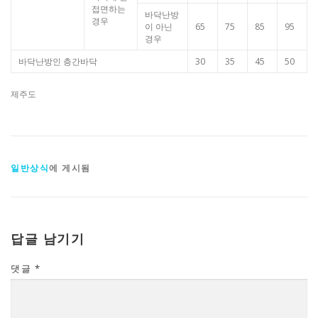
접면하는
바닥난방
경우
이 아닌
65
75
85
95
경우
바닥난방인 층간바닥
30
35
45
50
제주도
일반상식
에 게시됨
답글 남기기
댓글
*