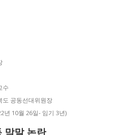
장
교수
북도 공동선대위원장
 10월 26일- 임기 3년)
 막말 논란