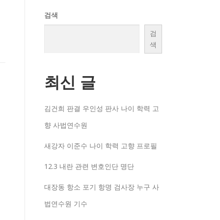
검색
검
색
최신 글
김건희 판결 우인성 판사 나이 학력 고
향 사법연수원
새강자 이준수 나이 학력 고향 프로필
12.3 내란 관련 변호인단 명단
대장동 항소 포기 항명 검사장 누구 사
법연수원 기수