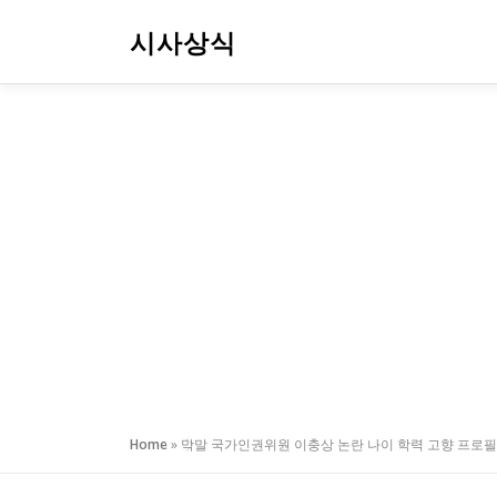
내
용
시사상식
으
로
바
로
가
기
Home
»
막말 국가인권위원 이충상 논란 나이 학력 고향 프로필