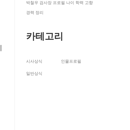
박철우 검사장 프로필 나이 학력 고향
경력 정리
카테고리
시
시사상식
인물프로필
일반상식