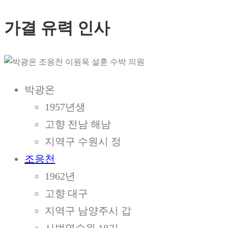
가결 유력 인사
박광온
1957년생
고향 전남 해남
지역구 수원시 정
조응천
1962년
고향 대구
지역구 남양주시 갑