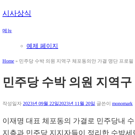
내
시사상식
용
으
메뉴
로
바
예제 페이지
로
가
Home
»
민주당 수박 의원 지역구 체포동의안 가결 명단 프로필
기
민주당 수박 의원 지역구
작성일자
2023년 09월 22일
2023년 11월 20일
글쓴이
monomark
이재명 대표 체포동의 가결로 민주당내 수
지층과 민주당 지지자들이 정리한 수박세력