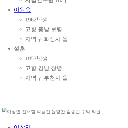
사법연수원 18기
이원욱
1962년생
고향 충남 보령
지역구 화성시 을
설훈
1953년생
고향 경남 창녕
지역구 부천시 을
이상민