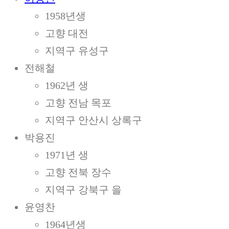
1958년생
고향 대전
지역구 유성구
전해철
1962년 생
고향 전남 목포
지역구 안산시 상록구
박용진
1971년 생
고향 전북 장수
지역구 강북구 을
윤영찬
1964년생