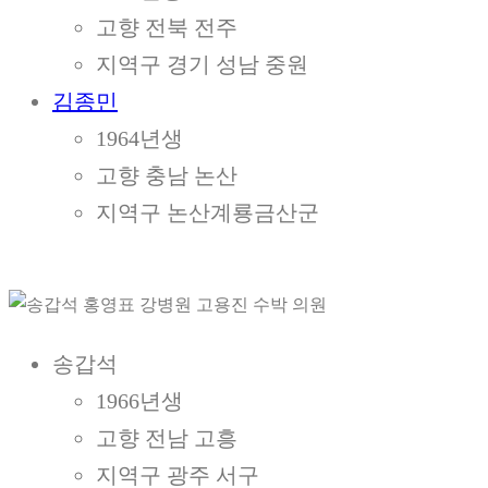
고향 전북 전주
지역구 경기 성남 중원
김종민
1964년생
고향 충남 논산
지역구 논산계룡금산군
송갑석
1966년생
고향 전남 고흥
지역구 광주 서구