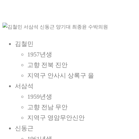
김철민
1957년생
고향 전북 진안
지역구 안사시 상록구 을
서삼석
1959년생
고향 전남 무안
지역구 영암무안신안
신동근
1961년생