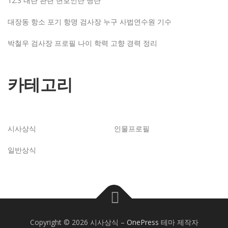
12.3 내란 관련 변호인단 명단
대장동 항소 포기 항명 검사장 누구 사법연수원 기수
박철우 검사장 프로필 나이 학력 고향 경력 정리
카테고리
시사상식
인물프로필
일반상식
Copyright © 2026 시사상식
–
OnePress
테마 제작자