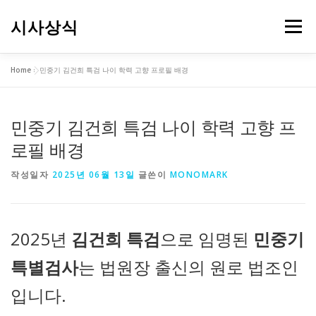
내
용
시사상식
메뉴
으
로
바
Home
»
민중기 김건희 특검 나이 학력 고향 프로필 배경
로
가
기
민중기 김건희 특검 나이 학력 고향 프
로필 배경
작성일자
2025년 06월 13일
글쓴이
MONOMARK
2025년
김건희 특검
으로 임명된
민중기
특별검사
는 법원장 출신의 원로 법조인
입니다.