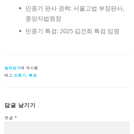
민중기 판사 경력: 서울고법 부장판사,
중앙지법원장
민중기 특검: 2025 김건희 특검 임명
일반상식
에 게시됨
태그
민중기
,
특검
답글 남기기
댓글
*