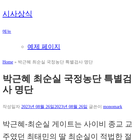
내
시사상식
용
으
메뉴
로
바
예제 페이지
로
가
Home
»
박근혜 최순실 국정농단 특별검사 명단
기
박근혜 최순실 국정농단 특별검
사 명단
작성일자
2023년 08월 26일
2023년 08월 26일
글쓴이
monomark
박근혜-최순실 게이트는 사이비 종교 교
주였던 최태민의 딸 최순실이 적법한 절