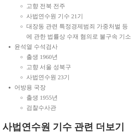
고향 전북 전주
사법연수원 기수 21기
대장동 관련 특정경제범죄 가중처벌 등
에 관한 법률상 수재 혐의로 불구속 기소
윤석열 수석검사
출생 1960년
고향 서울 성북구
사법연수원 23기
어방용 국장
출생 1955년
검찰수사관
사법연수원 기수 관련 더보기