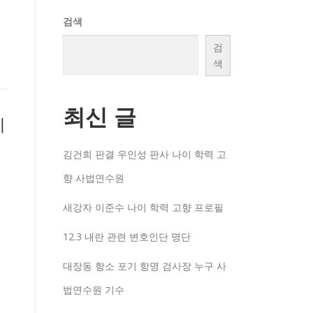
검색
검
색
최신 글
이
일
김건희 판결 우인성 판사 나이 학력 고
향 사법연수원
새강자 이준수 나이 학력 고향 프로필
12.3 내란 관련 변호인단 명단
대장동 항소 포기 항명 검사장 누구 사
법연수원 기수