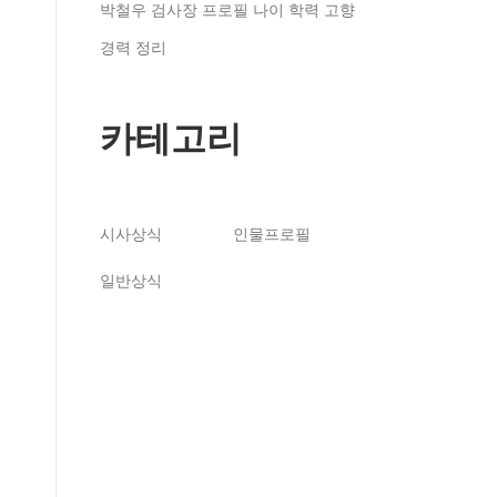
박철우 검사장 프로필 나이 학력 고향
경력 정리
카테고리
시사상식
인물프로필
일반상식