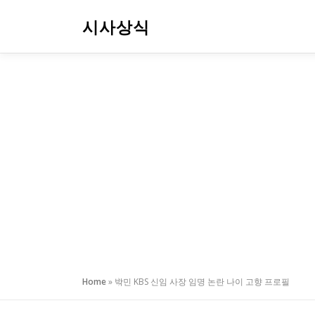
내
용
시사상식
으
로
바
로
가
기
Home
»
박민 KBS 신임 사장 임명 논란 나이 고향 프로필