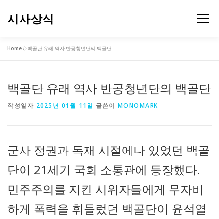
내
용
시사상식
메뉴
으
로
바
Home
»
백골단 유래 역사 반공청년단의 백골단
로
가
기
백골단 유래 역사 반공청년단의 백골단
작성일자
2025년 01월 11일
글쓴이
MONOMARK
군사 정권과 독재 시절에나 있었던 백골
단이 21세기 국회 소통관에 등장했다.
민주주의를 지킨 시위자들에게 무자비
하게 폭력을 휘들렀던 백골단이 윤석열