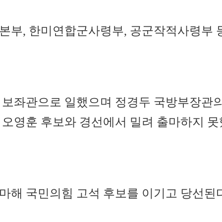
본부, 한미연합군사령부, 공군작적사령부 등
 보좌관으로 일했으며 정경두 국방부장관의 정
 오영훈 후보와 경선에서 밀려 출마하지 못
출마해 국민의힘 고석 후보를 이기고 당선된다