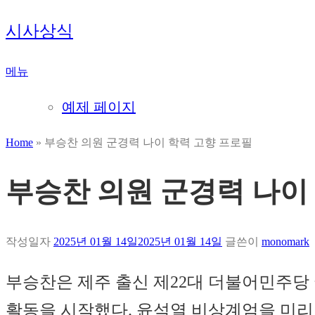
내
시사상식
용
으
메뉴
로
바
예제 페이지
로
가
Home
»
부승찬 의원 군경력 나이 학력 고향 프로필
기
부승찬 의원 군경력 나이
작성일자
2025년 01월 14일
2025년 01월 14일
글쓴이
monomark
부승찬은 제주 출신 제22대 더불어민주당
활동을 시작했다. 윤석열 비상계엄을 미리 