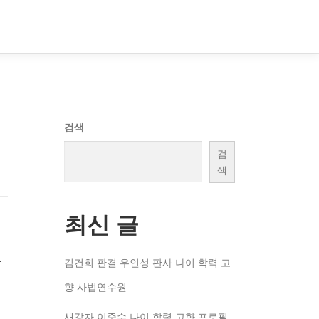
검색
검
색
최신 글
사
김건희 판결 우인성 판사 나이 학력 고
향 사법연수원
새강자 이준수 나이 학력 고향 프로필