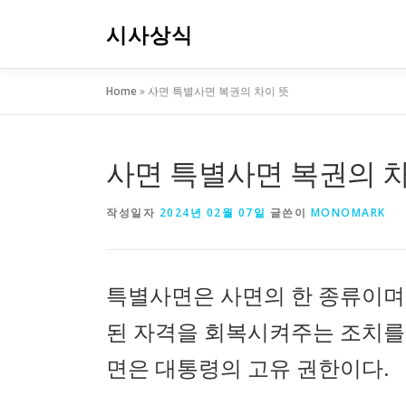
내
용
시사상식
으
로
Home
»
사면 특별사면 복권의 차이 뜻
바
로
가
기
사면 특별사면 복권의 차
작성일자
2024년 02월 07일
글쓴이
MONOMARK
특별사면은 사면의 한 종류이며
된 자격을 회복시켜주는 조치를
면은 대통령의 고유 권한이다.