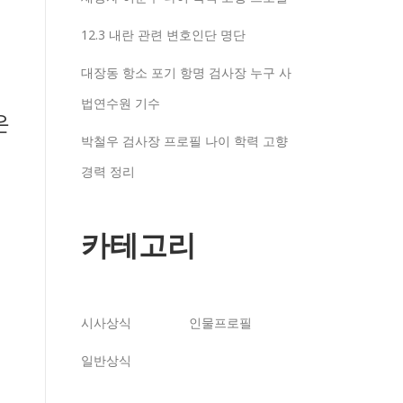
12.3 내란 관련 변호인단 명단
대장동 항소 포기 항명 검사장 누구 사
법연수원 기수
은
박철우 검사장 프로필 나이 학력 고향
경력 정리
카테고리
국
정
시사상식
인물프로필
일반상식