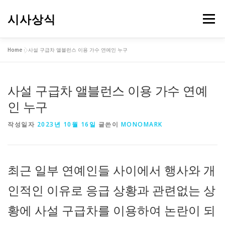
내
용
시사상식
메뉴
으
로
바
Home
»
사설 구급차 앨블런스 이용 가수 연예인 누구
로
가
기
사설 구급차 앨블런스 이용 가수 연예
인 누구
작성일자
2023년 10월 16일
글쓴이
MONOMARK
최근 일부 연예인들 사이에서 행사와 개
인적인 이유로 응급 상황과 관련없는 상
황에 사설 구급차를 이용하여 논란이 되