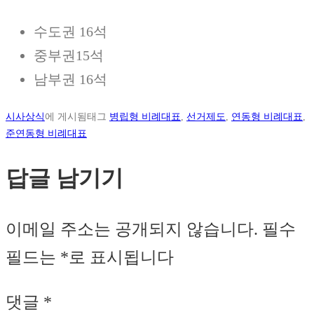
수도권 16석
중부권15석
남부권 16석
시사상식
에 게시됨
태그
병립형 비례대표
,
선거제도
,
연동형 비례대표
,
준연동형 비례대표
답글 남기기
이메일 주소는 공개되지 않습니다.
필수
필드는
*
로 표시됩니다
댓글
*