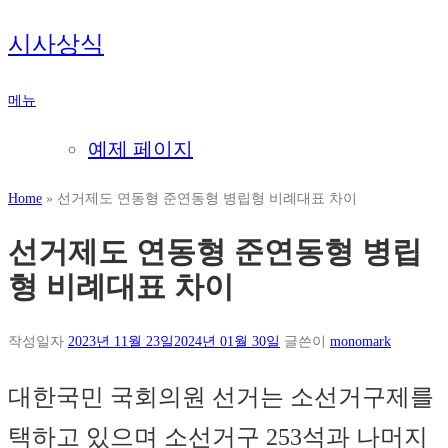
내
시사상식
용
으
메뉴
로
바
예제 페이지
로
가
Home
»
선거제도 연동형 준연동형 병립형 비례대표 차이
기
선거제도 연동형 준연동형 병립
형 비례대표 차이
작성일자
2023년 11월 23일
2024년 01월 30일
글쓴이
monomark
대한국민 국회의원 선거는 소선거구제를
택하고 있으며 소선거구 253석과 나머지