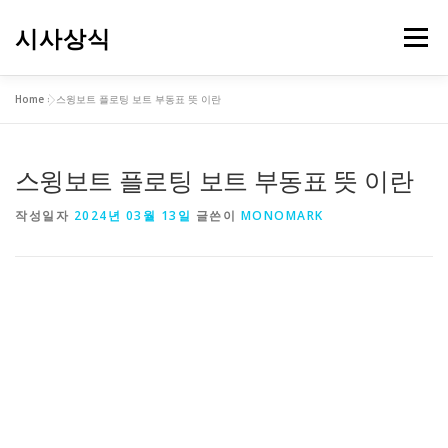
내
용
시사상식
메뉴
으
로
바
Home
»
스윙보트 플로팅 보트 부동표 뜻 이란
로
가
기
스윙보트 플로팅 보트 부동표 뜻 이란
작성일자
2024년 03월 13일
글쓴이
MONOMARK