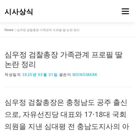
내
용
시사상식
메뉴
으
로
바
Home
»
심우정 검찰총장 가족관계 프로필 딸 논란 정리
로
가
기
심우정 검찰총장 가족관계 프로필 딸
논란 정리
작성일자
2025년 03월 31일
글쓴이
MONOMARK
심우정 검찰총장은 충청남도 공주 출신
으로, 자유선진당 대표와 17·18대 국회
의원을 지낸 심대평 전 충남도지사의 아