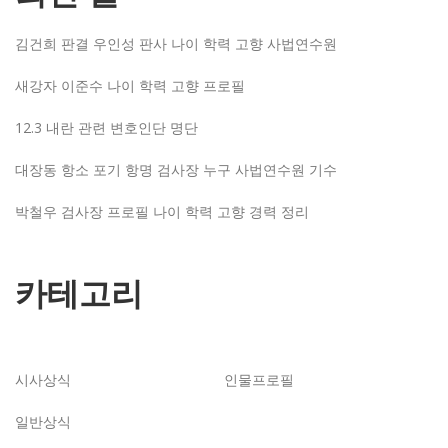
김건희 판결 우인성 판사 나이 학력 고향 사법연수원
새강자 이준수 나이 학력 고향 프로필
12.3 내란 관련 변호인단 명단
대장동 항소 포기 항명 검사장 누구 사법연수원 기수
박철우 검사장 프로필 나이 학력 고향 경력 정리
카테고리
시사상식
인물프로필
일반상식