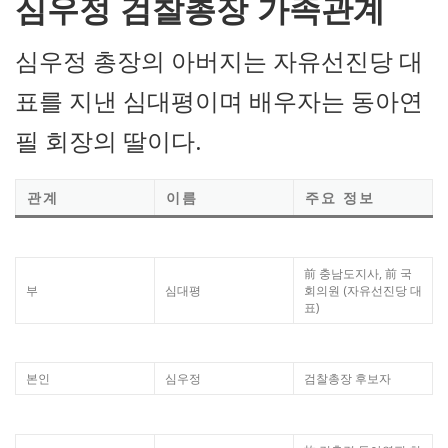
심우정 검찰총장 가족관계
심우정 총장의 아버지는 자유선진당 대
표를 지낸 심대평이며 배우자는 동아연
필 회장의 딸이다.
관계
이름
주요 정보
前 충남도지사, 前 국
부
심대평
회의원 (자유선진당 대
표)
본인
심우정
검찰총장 후보자