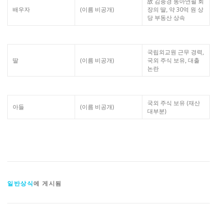
故 김충경 동아연필 회
배우자
(이름 비공개)
장의 딸, 약 30억 원 상
당 부동산 상속
국립외교원 근무 경력,
딸
(이름 비공개)
국외 주식 보유, 대출
논란
국외 주식 보유 (재산
아들
(이름 비공개)
대부분)
일반상식
에 게시됨